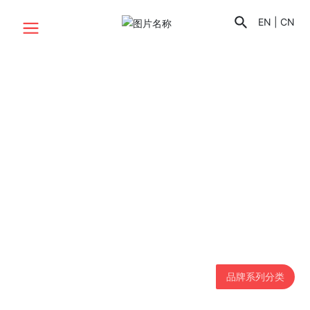
EN | CN
产品中心
经历了20余年的发展历程，一直致力于高品质食品领域
的辛勤耕耘，持续追求技术和管理的创新，现已发展成为
实力雄厚的食品生产厂家
品牌系列分类